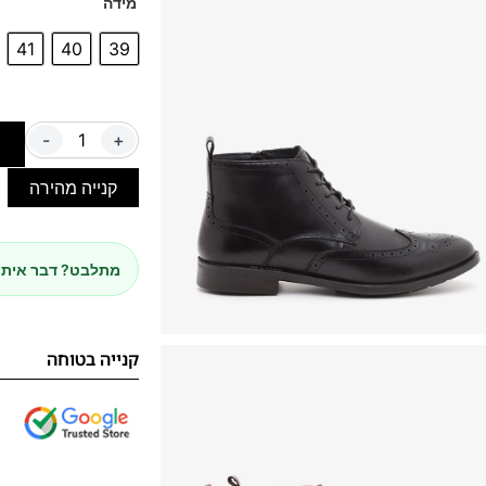
מידה
41
40
39
-
+
ה
קנייה מהירה
מתלבט? דבר איתנ
קנייה בטוחה