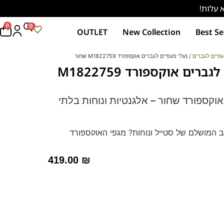
0
0
OUTLET
New Collection
Best Se
פיים לגברים
/ נעלי מגפיים לגברים אוקספורד M1822759 שחור
נעלי מגפיים לגברים אוקספורד M1822759
אוקספורד שחור – אלגנטיות ונוחות בלתי
המושלם של סטייל ונוחות? מגפי האוקספורד
השחורות מבית Franco Bane הן הבחירה האידיאלית! מעוצבות בסגנון
סי, עשויות מעור משובח וכוללות מדרס היברידי
419.00
₪
. מושלמות לכל אירוע, מהעבודה ועד ליציאות ערב.
ם שחור, קפה וטבק!