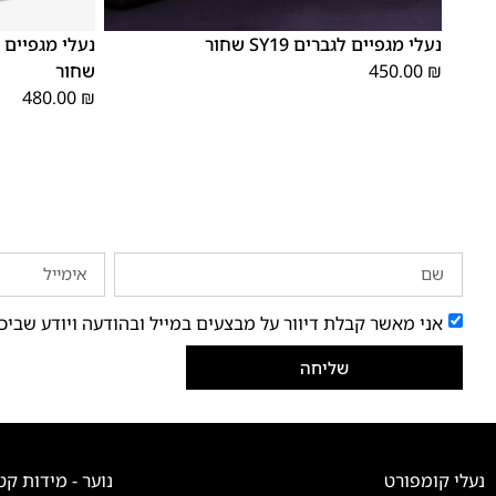
48
47
46
45
44
43
42
41
40
39
נעלי מגפיים לגברים SY19 שחור
₪
450.00
שחור
480.00
₪
אני מאשר קבלת דיוור על מבצעים במייל ובהודעה ויודע שביכ
שליחה
נעלי קומפורט
נוער - מידות קט