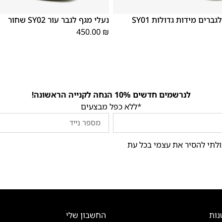
46
45
44
43
42
41
40
39
נעלי מגפיים לגברים מידות גדולות SY01
נעלי מגף לגבר עור SY02 שחור
450.00
₪
לנרשמים חדשים 10% הנחה לקנייה הראשונה!
*ללא כפל מבצעים
ולתי להסיר את עצמי בכל עת
נות
החשבון שלי