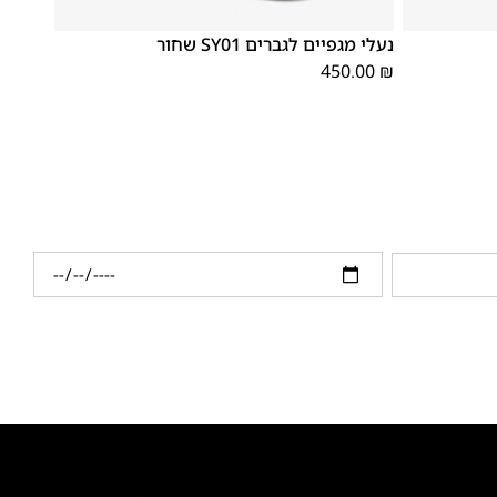
46
45
44
43
42
41
40
39
נעלי מגפיים לגברים SY01 שחור
450.00
₪