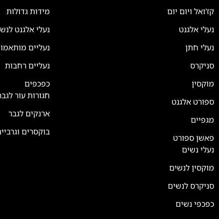
קז'ואל ויום יום
מידות גדולות
נעלי אלגנט
נעלי אלגנט לנש
נעלי חתן
נעליים מותאמו
סניקרס
נעליים רחבות
צוות השירות
💬
נחזור אליך בהקדם
מוקסין
כפכפים
חגורות עור לגבר
ספורט אלגנט
ארנקים לגבר
מגפיים
בוקסרים וגרביי
פאשן ספורט
נעלי נשים
מוקסין לנשים
סניקרס לנשים
כפכפי נשים