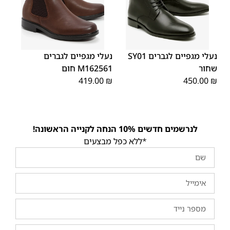
45
44
43
42
41
40
39
45
44
43
42
41
40
39
46
46
נעלי מגפיים לגברים SY01
נעלי מגפיים לגברים
שחור
M162561 חום
419.00
₪
450.00
₪
לנרשמים חדשים 10% הנחה לקנייה הראשונה!
*ללא כפל מבצעים