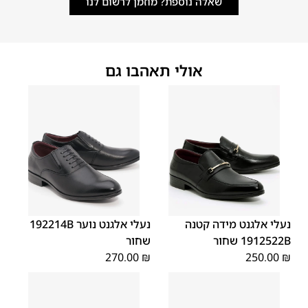
שאלה נוספת? מוזמן לרשום לנו
אולי תאהבו גם
40
39
38
37
36
35
40
39
38
37
36
35
נעלי אלגנט מידה קטנה
נעלי אלגנט נוער 192214B
1912522B שחור
שחור
270.00
₪
250.00
₪