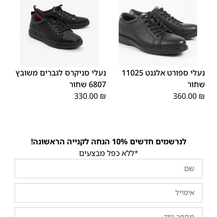
45
44
43
42
41
40
39
45
44
43
42
41
40
39
46
46
נעלי ספורט אלגנט 11025
נעלי סניקרס לגברים משובץ
שחור
6807 שחור
330.00
₪
360.00
₪
לנרשמים חדשים 10% הנחה לקנייה הראשונה!
*ללא כפל מבצעים