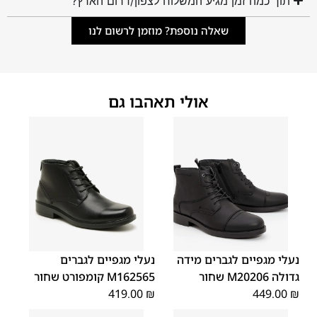
תוך כמה זמן מגיע המשלוח לצפון/דרום הארץ?
שאלה נוספת? מוזמן לרשום לנו
אולי תאהבו גם
43
45
44
42
41
40
39
46
48
47
נעלי מגפיים לגברים מידה
נעלי מגפיים לגברים
גדולה M20206 שחור
M162565 קומפורט שחור
419.00
₪
449.00
₪