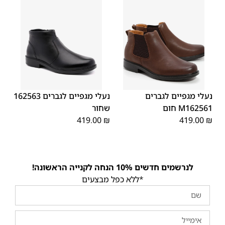
45
43
46
44
42
39
40
45
44
43
42
41
40
39
41
46
נעלי מגפיים לגברים
נעלי מגפיים לגברים 162563
M162561 חום
שחור
419.00
₪
419.00
₪
לנרשמים חדשים 10% הנחה לקנייה הראשונה!
*ללא כפל מבצעים