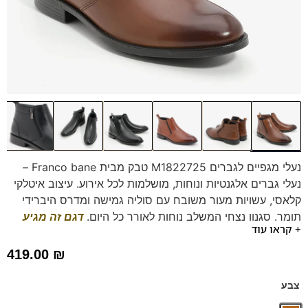
נעלי מגפיים לגברים M1822725 טבק מבית Franco bane –
נעלי גברים אלגנטיות ונוחות, מושלמות לכל אירוע. עיצוב איטלקי
קלאסי, עשויות מעור משובח עם סוליה גמישה ומדרס היברידי
תומך. סגנון נצחי המשלב נוחות לאורך כל היום.
דגם זה מגיע
+ קראו עוד
גם במידות 47-48 לחץ כאן
419.00
₪
צבע