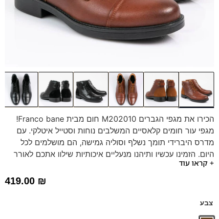
הכירו את מגפי הגברים M202010 חום מבית Franco bane!
מגפי עור חומים קלאסיים המשלבים נוחות וסטייל איטלקי. עם
מדרס היברידי תומך נשלף וסוליה גמישה, הם מושלמים לכל
היום. הזמינו עכשיו ותיהנו מנעליים איכותיות שילוו אתכם לאורך
+ קראו עוד
זמן.
דגם זה מגיע גם במידה 47 לחץ כאן
419.00
₪
צבע