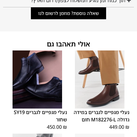
תוך כמה זמן מגיע המשלוח לצפון/דרום הארץ?
שאלה נוספת? מוזמן לרשום לנו
אולי תאהבו גם
45
44
43
42
41
40
39
46
48
47
נעלי מגפיים לגברים במידה
נעלי מגפיים לגברים SY19
גדולה M182276-L חום
שחור
450.00
₪
449.00
₪