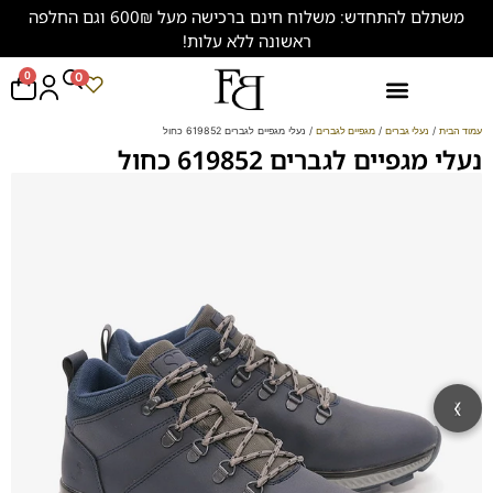
משתלם להתחדש: משלוח חינם ברכישה מעל 600₪ וגם החלפה
ראשונה ללא עלות!
0
0
נעליים במידות גדולות (47-50)
עמוד הבית
/
נעלי גברים
/
מגפיים לגברים
/ נעלי מגפיים לגברים 619852 כחול
נעלי מגפיים לגברים 619852 כחול
‹
›