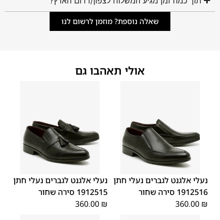
תוך כמה זמן מגיע המשלוח לצפון/דרום הארץ?
שאלה נוספת? מוזמן לרשום לנו
אולי תאהבו גם
45
44
43
42
41
40
39
45
44
43
42
41
40
39
46
46
נעלי אלגנט לגברים נעלי חתן
נעלי אלגנט לגברים נעלי חתן
1912516 סירה שחור
1912515 סירה שחור
360.00
₪
360.00
₪