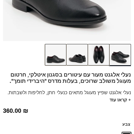
נעלי אלגנט מעור עם עיטורים בסגנון איטלקי, חרטום
מעוגל משולב שרוכים,
בעלות מדרס "היברידי תומך".
נעלי אלגנט שפיץ מעוגל מתאים כנעלי חתן, לחליפות ולשבתות.
+ קראו עוד
הנעלים נוחות במיוחד – מקולקציית ה
קומפורט
של פרנקו בן
נעליים עשויות עור רך ואיכותי,
ספידות וביטנות נושמות וסופגות
360.00
₪
זיעה.
דגם זה מגיע גם במידות קטנות 35-39 לחץ כאן
צבע