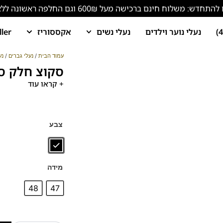
ש: משלוח חינם ברכישה מעל 600₪ וגם החלפה ראשונה ללא עלות!
נעלי נוער וילדים
נעלי נשים
אקססוריז
ller
עמוד הבית
/
נעלי גברים
/
נע
סקוצ חלק סולית
+ קראו עוד
צבע
מידה
48
47