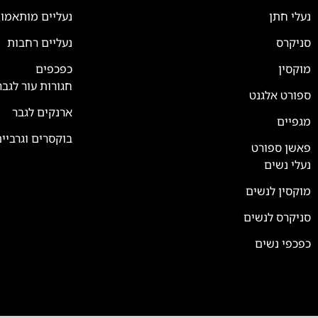
נעלי חתן
נעליים מותאמו
סניקרס
נעליים רחבות
צוות השירות
💬
נחזור אליך בהקדם
מוקסין
כפכפים
חגורות עור לגבר
ספורט אלגנט
ארנקים לגבר
מגפיים
בוקסרים וגרביי
פאשן ספורט
נעלי נשים
מוקסין לנשים
סניקרס לנשים
כפכפי נשים