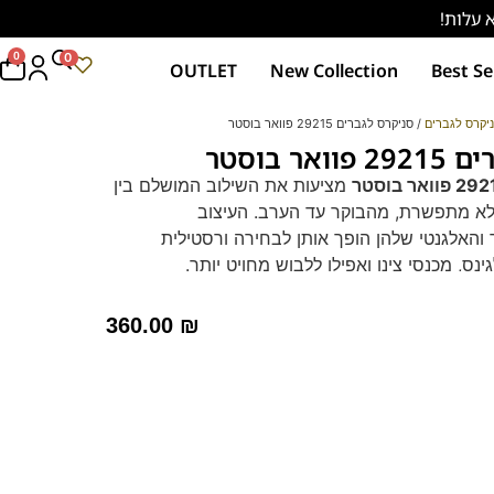
0
0
OUTLET
New Collection
Best Se
יקרס לגברים
/ סניקרס לגברים 29215 פוואר בוסטר
ר בוסטר
מציעות את השילוב המושלם בין
שלא מתפשרת, מהבוקר עד הערב. העיצוב
 והאלגנטי שלהן הופך אותן לבחירה ורסטילית
ס, מכנסי צינו ואפילו ללבוש מחויט יותר.
בולמת זעזועים:
עם בוסט של
 עייפות ושומרת על הרגליים רעננות לאורך כל היום.
360.00
₪
ת:
מדרס היברידי נשלף שמספק תמיכה ורכות בכל
גיש מסורבל.
 חלקה מעור איכותי בגימור מט שמשדרת תחכום.
ל:
סוליה עבה ומעוצבת המבטיחה אחיזה טובה
ת המלתחה עם נעליים שלא רק נראות נהדר, אלא גם