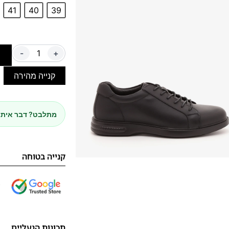
מרגישות כך. בחרו 
41
40
39
-
+
ה
קנייה מהירה
מתלבט? דבר איתנ
קנייה בטוחה
תכונות הנעליים