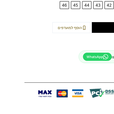
את המידה שלכם והרגישו את ההבדל.
46
45
44
43
42
וספה לסל
הוסף למועדפים
ו
WhatsApp