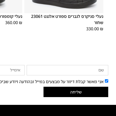
41
40
39
46
45
44
43
42
41
40
39
נעלי סניקרס לגברים ספורט אלגנט 23061
נעלי קומפורט כרית 
שחור
₪
360.00
330.00
₪
אני מאשר קבלת דיוור על מבצעים במייל ובהודעה ויודע שביכ
שליחה