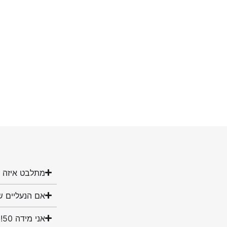
מתלבט איזה מ
אם הנעליים ש
אני מידה 50! האם יש לכם נעליים במידה שלי?