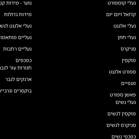
נעלי קומפורט
נוער - מידות קט
קז'ואל ויום יום
מידות גדולות
נעלי אלגנט
נעלי אלגנט לנש
נעלי חתן
נעליים מותאמו
סניקרס
נעליים רחבות
צוות השירות
💬
נחזור אליך בהקדם
מוקסין
כפכפים
חגורות עור לגבר
ספורט אלגנט
ארנקים לגבר
מגפיים
בוקסרים וגרביי
פאשן ספורט
נעלי נשים
מוקסין לנשים
סניקרס לנשים
כפכפי נשים