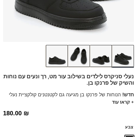
נעלי סניקרס לילדים בשילוב עור מט, רך ונעים עם נוחות
והשיק של פרנקו בן.
חדש!
הנוחות של פרנקו בן מגיעה גם לקטנטנים קולקציית נעלי
+ קראו עוד
ילדים במידות 30-34
סניקרס מעור עם מדרס היברידי נשלף, מתאים ליום יום וגם
180.00
₪
לחליפות וערב.
הנעליים משולבות שרוכי גומי ללא קשירה.
צבע
דגם זה מגיע גם במידות 35-40 לחץ כאן