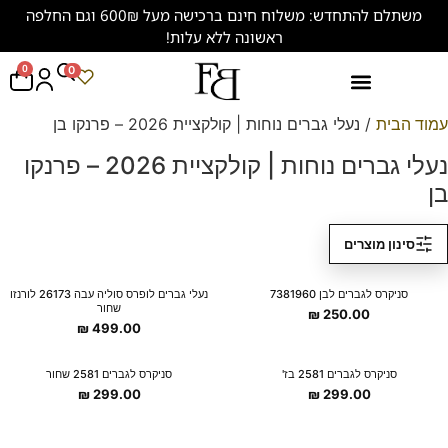
משתלם להתחדש: משלוח חינם ברכישה מעל 600₪ וגם החלפה
ראשונה ללא עלות!
0
0
נעליים במידות גדולות (47-50)
עמוד הבית
/ נעלי גברים נוחות | קולקציית 2026 – פרנקו בן
נעלי גברים נוחות | קולקציית 2026 – פרנקו
בן
סינון מוצרים
New Collection
New Collection
סניקרס לגברים לבן 7381960
נעלי גברים לופרס סוליה עבה 26173 לורנזו
שחור
₪
250.00
₪
499.00
New Collection
New Collection
סניקרס לגברים 2581 בז'
סניקרס לגברים 2581 שחור
₪
299.00
₪
299.00