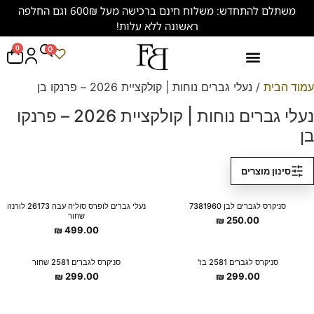
משתלם להתחדש: משלוח חינם ברכישה מעל 600₪ וגם החלפה
ראשונה ללא עלות!
0
0
נעליים במידות גדולות (47-50)
עמוד הבית
/ נעלי גברים נוחות | קולקציית 2026 – פרנקו בן
נעלי גברים נוחות | קולקציית 2026 – פרנקו
בן
סינון מוצרים
New Collection
New Collection
סניקרס לגברים לבן 7381960
נעלי גברים לופרס סוליה עבה 26173 לורנזו
שחור
₪
250.00
₪
499.00
New Collection
New Collection
סניקרס לגברים 2581 בז'
סניקרס לגברים 2581 שחור
₪
299.00
₪
299.00